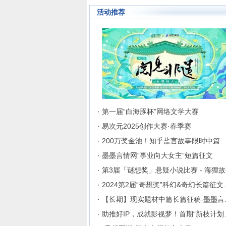
成长为行业内的翘楚，为130
活动推荐
来自不同地区和国家的注册用
破地区、种族、语言和国家的
聚集在这里的网络文学同好们
起创作交流与沟通的平台。
· 第一届“白海豚杯”网络文学大赛
· 易次元2025创作大赛·春季赛
· 200万奖金池！知乎盐言故事限时中篇
· 墨墨言情网“事业向大女主”短篇征文
· 第3届「谜想奖」悬疑小说比赛 - 海狸
· 2024第2
· 【长
· 助推好I