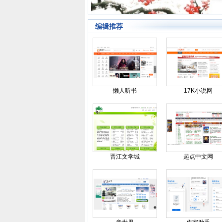
编辑推荐
懒人听书
17K小说网
晋江文学城
起点中文网