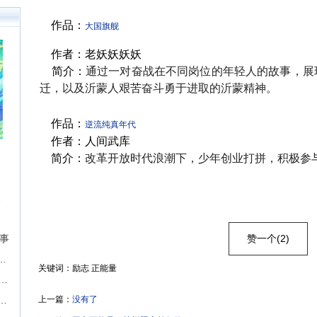
0万
户突
作品：
大国旗舰
障碍
构建
作者：老妖妖妖妖
简介：
通过一对奋战在不同岗位的年轻人的故事，展
迁，以及沂蒙人艰苦奋斗勇于进取的沂蒙精神。
作品：
逆流纯真年代
作者：人间武库
简介：
改革开放时代浪潮下，少年创业打拼，积极参
征文挑战
故事
赞一个(2)
届“奇想奖”科幻&奇幻长篇征文比赛
关键词：励志 正能量
期】现实题材中篇长篇征稿-墨墨言情网
P，成就影视梦！首期“新枝计划”启动
上一篇：
没有了