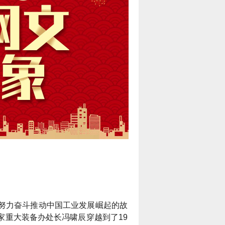
17K小说网
17K小说网创建于2006年，是中
努力奋斗推动中国工业发展崛起的故
国数字出版领导者——中文在线旗
家重大装备办处长冯啸辰穿越到了19
下，集创作、阅读于一体的国内领