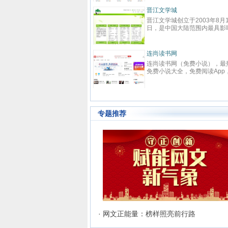
春校园、总裁、种田、王妃、
强、免费小说等在线阅读。每
晋江文学城
快更新,页面简洁,访问速度快
晋江文学城创立于2003年8月
日，是中国大陆范围内最具影
的女性向原创文学网站，同时
是全球最大的女性向文学基地
耽美、爱情等原创网络小说而
连尚读书网
名。 截止到2015年3月31日
连尚读书网（免费小说），最
江文学城拥有在线作品177万
免费小说大全，免费阅读App
部，穿越、言情、影视、都市
供玄幻小说、网游小说、言情
情、职场婚姻、青春校园、武
说、穿越小说、都市小说等免
侠、纯爱衍生、玄幻、网游、
说在线阅读与下载。
奇、奇幻、悬疑推理、科幻、
史、散文诗歌等风格迥异、类
样的网络文学作品百花齐放，
专题推荐
的这种不落窠臼的行事作风也
业内独领风骚。九十万名注册
和两万余名签约作者在这个平
日更不辍，为广大网络文学爱
献上了一部又一部可以堪称经
网络文学著作。其中得以出版
的作者达到3000人，每天有近
新用户注册、750部新作品诞
两本新书被成功代理出版，上
作品签约影视，过万部作品引
机分销渠道，其口碑卓著的良
务，为网站在女性文学出版领
立起极高声望。 历经十二年的
· 网文正能量：榜样照亮前行路
雨，晋江文学城已经从一个简
文学爱好者的集散地快速且稳