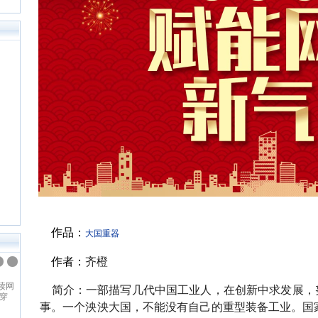
作品：
大国重器
作者：
齐橙
纵横中文网
读网
纵横中文网成立于2008年9月，是
简介：
一部描写几代中国工业人，在创新中求发展，
穿
百度文学旗下的大型中文原创阅读
事。一个泱泱大国，不能没有自己的重型装备工业。国
、青
网站，坚持原创精品的建站理念，