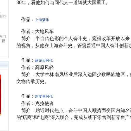
女
致力于本土优秀文化的传承、革
80年，看他如何与同代人一道铸就大国重工。
日最
鼎、激扬与全球化扩展，力求打造
起点中文网
最具主流影响力与商业价值的综合
1
起点中文网(www.qidian.com)创
文化平台，扶助并引导大师级作者
响力
立于2002年5月，是国内最大的原
与史诗级作品的产生，推动中华文
作品：
上海繁华
，也
创文学网站，隶属于国内最大的数
化软力量的崛兴。纵横中文网拥
。以
字内容综合平台——阅文集团旗
有“纵横中文”、“纵横动漫” 等诸多
著
下。起点中文网以推动中国原创文
优秀品牌与资源，深入贯穿线上阅
红袖添香
作者：
大地风车
，晋
学事业为宗旨，长期致力于原创文
读，线下出版、动漫改编、游戏改
热门
红袖添香网创办于1999年8月，是
余
简介：
半自传色彩的个人奋斗史，窥得改革开放以来
学作者的挖掘与培养，并取得了巨
编、影视改编等整条文化产业链。
，提
全球领先的女性文学数字版权运营
爱
大成果
经过多年努力，纵横中文网取得了
的视角，从他在上海奋斗史，管窥普通中国人奋斗创新
小
商之一，中文女性阅读第一品牌。
侠仙
显著的成绩，书库存量超过16万
费小
拥有完善的投稿系统、个人文集系
传
部，日独立IP超过260万，PV超过
统、媒体联络发表系统及高创作水
历
6000万，成为国内一流的中文原
准的原创书库。红袖添香为超过
作品：
型多
建设大时代
创文学类专业网站。
240万注册用户提供涵盖小说、散
网站
作者：高原风轻
文、杂文、诗歌、歌词、剧本、日
在行
记等体裁的高品质创作和阅读服
作者
简介：
大学生林南风毕业后深入边陲少数民族地区，
务，在言情、职场小说等女性文学
台上
写作及出版领域独占高地。网站拥
文物传承历史。
好者
有长、短篇原创作品总量超过192
典的
万部（篇），日浏览量最高超过
作品
5600万次。
1万
作品：
新零售时代
生，
作者：克拉使者
百部
入手
简介：
贴近时代热点，奋斗中国人顺势而变
国内知名
心服
域建
的“店商”和“电商”深入联合，完成从线下零售到新零售
风
单的
健地