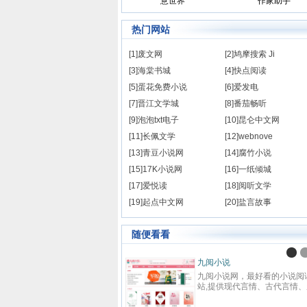
意世界
作家助手
热门网站
[1]废文网
[2]鸠摩搜索 Ji
[3]海棠书城
[4]快点阅读
[5]蛋花免费小说
[6]爱发电
[7]晋江文学城
[8]番茄畅听
[9]泡泡txt电子
[10]昆仑中文网
[11]长佩文学
[12]webnove
[13]青豆小说网
[14]腐竹小说
[15]17K小说网
[16]一纸倾城
[17]爱悦读
[18]阅听文学
[19]起点中文网
[20]盐言故事
随便看看
九阅小说
九阅小说网，最好看的小说阅
站,提供现代言情、古代言情、
越重生、幻想言情、悬疑灵异