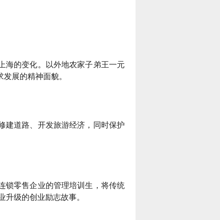
先在线阅读网站。中文在线（股票
代码：300364）2000年成立于清
意世界
华大学，为中国数字出版的开创者
意世界（esggi.com）是以服务小
之一，也是全球最大的中文数字出
说读者为宗旨，以推动文学传播为
版机构之一，于2015年1月21日
目标，以公正客观为准则，为读者
在深交所创业板上市。中文在线
搭建通往小说国度的高速通道，为
以“数字传承文明”为企业使命，致
小说和网站建造对外的展示窗口，
力于成为全球领先的中文数字出版
潇湘书院
而诞生的新模式垂直综合平台。严
机构。作为旗下网站，17K小说网
潇湘书院一直以做中国最好的女生
上海的变化
选优质和潜力小说网站，用全面及
。
以外地农家子弟王一元
以“让每个人都享受创作的乐趣”为
原创网站为目标，立志为广大的原
时、见地独到的资讯信息，贴合需
使命，以“成就与共赢”为价值观，
求发展的精神面貌。
创作者提供一个公平、公正，健康
求、操作便捷的使用体验；内容丰
目前已拥有网络作者超过40W，
的文学发展平台。优秀的工作团队
富、功能多元、分析客观的资讯服
知名作家2000余人，出版机构
和人性化的管理模式，使潇湘书院
务；准确、及时地帮助读者寻找精
500余家，日均访问量3000W。
成为女性原创作者群体以及读者群
品佳作、优秀站点，帮助小说、网
体中最具吸引力和归属感的原创网
站、活动解决宣传推广等需求。
站。
修建道路、开发旅游经济，同时保护
连锁零售企业的管理培训生，将传统
产业升级的创业励志故事。