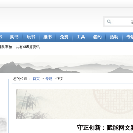
书
购书
玩书
推书
免费
工具
签约
活动
专
排队审核，共有465篇资讯
您的位置：
首页
>
专题
>正文
守正创新：赋能网文