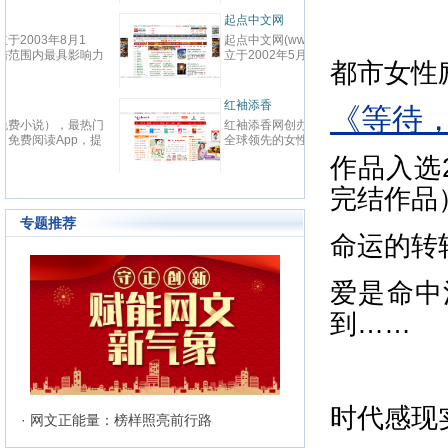
春校园、总裁、种田、王妃、女
致力
强、免费小说等在线阅读。每日最
鼎、
晋江文学城
起点
快更新,页面简洁,访问速度快
最具
晋江文学城创立于2003年8月1
起点中文
文化
日，是中国大陆范围内最具影响力
立于2
与史
都市女性
的女性向原创文学网站，同时，也
创文
化软
是全球最大的女性向文学基地。以
字内
有“纵
耽美、爱情等原创网络小说而著
下。
连尚读书网
优秀
红袖
《等待
名。 截止到2015年3月31日，晋
学事
读，
连尚读书网（免费小说），最热门
红袖添
江文学城拥有在线作品177万余
学作
编、
免费小说大全，免费阅读App，提
全球
部，穿越、言情、影视、都市爱
大成
经过
供玄幻小说、网游小说、言情小
商之
作品入选
情、职场婚姻、青春校园、武侠仙
显著
说、穿越小说、都市小说等免费小
拥有
侠、纯爱衍生、玄幻、网游、传
部，日
说在线阅读与下载。
统、
奇、奇幻、悬疑推理、科幻、历
完结作品
60
准的
史、散文诗歌等风格迥异、类型多
创文
24
样的网络文学作品百花齐放，网站
专题推荐
文、
的这种不落窠臼的行事作风也在行
命运的转
记等
业内独领风骚。九十万名注册作者
务，
和两万余名签约作者在这个平台上
写作
日更不辍，为广大网络文学爱好者
爱是命中
有长
献上了一部又一部可以堪称经典的
万部
网络文学著作。其中得以出版作品
到……
560
的作者达到3000人，每天有近1万
新用户注册、750部新作品诞生，
两本新书被成功代理出版，上百部
作品签约影视，过万部作品引入手
机分销渠道，其口碑卓著的良心服
务，为网站在女性文学出版领域建
时代感现
立起极高声望。 历经十二年的风
· 网文正能量：榜样照亮前行路
雨，晋江文学城已经从一个简单的
文学爱好者的集散地快速且稳健地