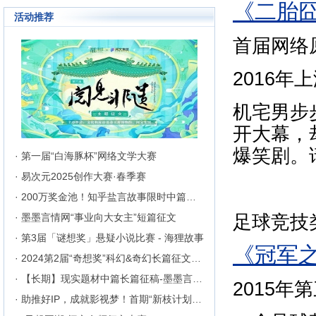
《二胎
成长为行业内的翘楚，为1300万
活动推荐
来自不同地区和国家的注册用户突
破地区、种族、语言和国家的障碍
首届网络
聚集在这里的网络文学同好们构建
起创作交流与沟通的平台。
2016
机宅男步
开大幕，
爆笑剧。
· 第一届“白海豚杯”网络文学大赛
· 易次元2025创作大赛·春季赛
· 200万奖金池！知乎盐言故事限时中篇征文挑战
足球竞技
· 墨墨言情网“事业向大女主”短篇征文
· 第3届「谜想奖」悬疑小说比赛 - 海狸故事
《冠军
· 2024第2届“奇想奖”科幻&奇幻长篇征文比赛
· 【长期】现实题材中篇长篇征稿-墨墨言情网
2015
· 助推好IP，成就影视梦！首期“新枝计划”启动