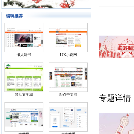
编辑推荐
Back
懒人听书
17K小说网
晋江文学城
起点中文网
专题详情