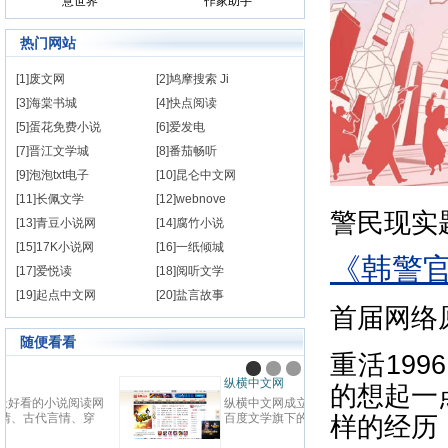
意世界
作家助手
热门网站
[1]废文网
[2]鸠摩搜索 Ji
[3]海棠书城
[4]快点阅读
[5]蛋花免费小说
[6]爱发电
[7]晋江文学城
[8]番茄畅听
[9]泡泡txt电子
[10]昆仑中文网
[11]长佩文学
[12]webnove
警民现实
[13]青豆小说网
[14]腐竹小说
[15]17K小说网
[16]一纸倾城
《韩警
[17]爱悦读
[18]阅听文学
[19]起点中文网
[20]盐言故事
首届网络
随便看看
重活19
九阅小说
纵横
的想起一
九阅小说网，最好看的小说阅读网
纵横中
站,提供现代言情、古代言情、穿
百度
样的经历
越重生、幻想言情、悬疑灵异、青
网站