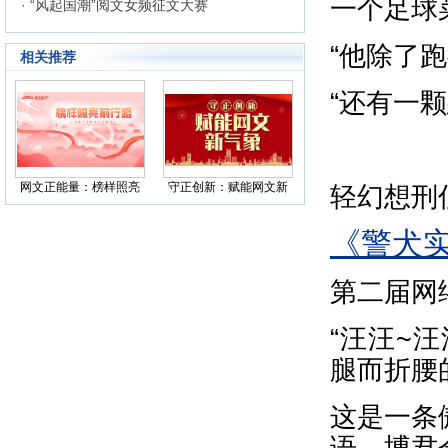
一个足球
· “风起国潮”阅文女频征文大赛
“他除了
相关推荐
“还有一
网文正能量：榜样照亮
守正创新：赋能网文新
轻幻想刑
前行路
气象
《警犬
第二届网
“汪汪~
腿而折腰
这是一条
语，博君