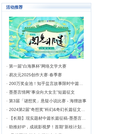
活动推荐
· 第一届“白海豚杯”网络文学大赛
· 易次元2025创作大赛·春季赛
· 200万奖金池！知乎盐言故事限时中篇征文挑战
· 墨墨言情网“事业向大女主”短篇征文
· 第3届「谜想奖」悬疑小说比赛 - 海狸故事
· 2024第2届“奇想奖”科幻&奇幻长篇征文比赛
· 【长期】现实题材中篇长篇征稿-墨墨言情网
· 助推好IP，成就影视梦！首期“新枝计划”启动