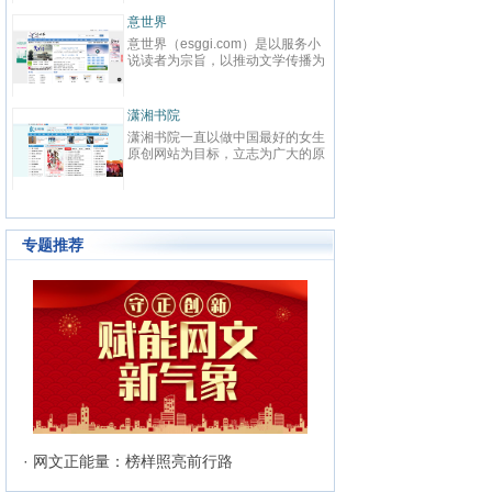
先在线阅读网站。中文在线（股票
代码：300364）2000年成立于清
意世界
华大学，为中国数字出版的开创者
意世界（esggi.com）是以服务小
之一，也是全球最大的中文数字出
说读者为宗旨，以推动文学传播为
版机构之一，于2015年1月21日
目标，以公正客观为准则，为读者
在深交所创业板上市。中文在线
搭建通往小说国度的高速通道，为
以“数字传承文明”为企业使命，致
小说和网站建造对外的展示窗口，
力于成为全球领先的中文数字出版
潇湘书院
而诞生的新模式垂直综合平台。严
机构。作为旗下网站，17K小说网
潇湘书院一直以做中国最好的女生
选优质和潜力小说网站，用全面及
以“让每个人都享受创作的乐趣”为
原创网站为目标，立志为广大的原
时、见地独到的资讯信息，贴合需
使命，以“成就与共赢”为价值观，
创作者提供一个公平、公正，健康
求、操作便捷的使用体验；内容丰
目前已拥有网络作者超过40W，
的文学发展平台。优秀的工作团队
富、功能多元、分析客观的资讯服
知名作家2000余人，出版机构
和人性化的管理模式，使潇湘书院
务；准确、及时地帮助读者寻找精
500余家，日均访问量3000W。
成为女性原创作者群体以及读者群
品佳作、优秀站点，帮助小说、网
体中最具吸引力和归属感的原创网
站、活动解决宣传推广等需求。
专题推荐
站。
· 网文正能量：榜样照亮前行路