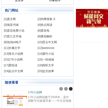
意世界
作家助手
热门网站
[1]废文网
[2]鸠摩搜索 Ji
[3]海棠书城
[4]快点阅读
[5]蛋花免费小说
[6]爱发电
[7]晋江文学城
[8]番茄畅听
[9]泡泡txt电子
[10]昆仑中文网
[11]长佩文学
[12]webnove
[13]青豆小说网
[14]腐竹小说
[15]17K小说网
[16]一纸倾城
[17]爱悦读
[18]阅听文学
[19]起点中文网
[20]盐言故事
随便看看
17K小说网
17K小说网创建于2006年，是中
国数字出版领导者——中文在线旗
下，集创作、阅读于一体的国内领